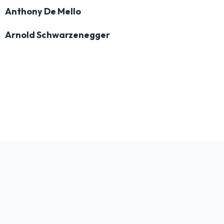
Anthony De Mello
Arnold Schwarzenegger
bFrasi è un sito con
Privacy
Cookie
Contatto
Autori
Partners
migliaia di frasi con
immagini da condividere
e dedicare.