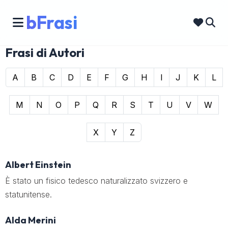
bFrasi
Frasi di Autori
A
B
C
D
E
F
G
H
I
J
K
L
M
N
O
P
Q
R
S
T
U
V
W
X
Y
Z
Albert Einstein
È stato un fisico tedesco naturalizzato svizzero e
statunitense.
Alda Merini