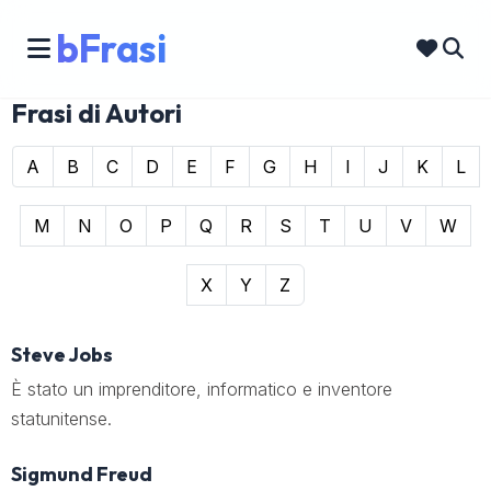
bFrasi
Frasi di Autori
A
B
C
D
E
F
G
H
I
J
K
L
M
N
O
P
Q
R
S
T
U
V
W
X
Y
Z
Steve Jobs
È stato un imprenditore, informatico e inventore
statunitense.
Sigmund Freud