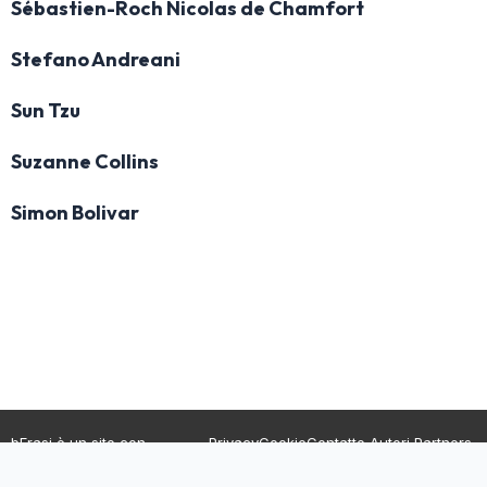
Sébastien-Roch Nicolas de Chamfort
Stefano Andreani
Sun Tzu
Suzanne Collins
Simon Bolivar
bFrasi è un sito con
Privacy
Cookie
Contatto
Autori
Partners
migliaia di frasi con
immagini da condividere