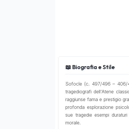
📖 Biografia e Stile
Sofocle (c. 497/496 – 406/40
tragediografi dell'Atene clas
raggiunse fama e prestigio graz
profonda esplorazione psicol
sue tragedie esempi duraturi
morale.