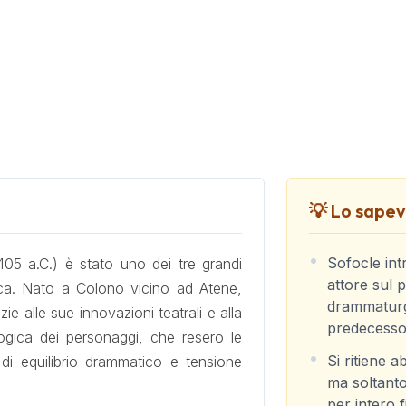
💡 Lo sapevi
Sofocle int
5 a.C.) è stato uno dei tre grandi
attore sul p
sica. Nato a Colono vicino ad Atene,
drammaturgi
ie alle sue innovazioni teatrali e alla
predecessor
ogica dei personaggi, che resero le
Si ritiene a
 di equilibrio drammatico e tensione
ma soltanto
per intero f