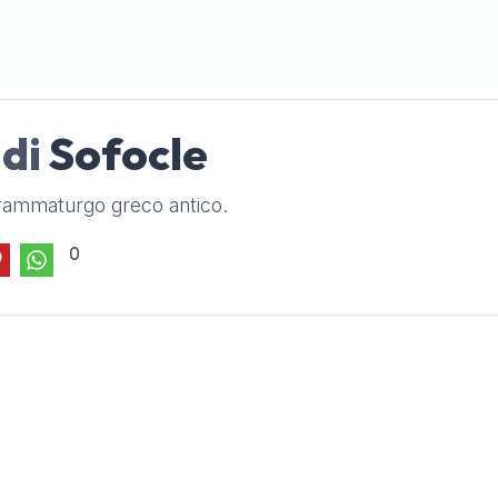
 di
Sofocle
drammaturgo greco antico.
0