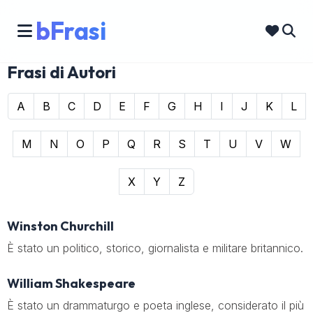
bFrasi
Frasi di Autori
A
B
C
D
E
F
G
H
I
J
K
L
M
N
O
P
Q
R
S
T
U
V
W
X
Y
Z
Winston Churchill
È stato un politico, storico, giornalista e militare britannico.
William Shakespeare
È stato un drammaturgo e poeta inglese, considerato il più