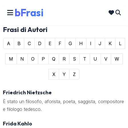
bFrasi
Frasi di Autori
A
B
C
D
E
F
G
H
I
J
K
L
M
N
O
P
Q
R
S
T
U
V
W
X
Y
Z
Friedrich Nietzsche
È stato un filosofo, aforista, poeta, saggista, compositore
e filologo tedesco.
Frida Kahlo