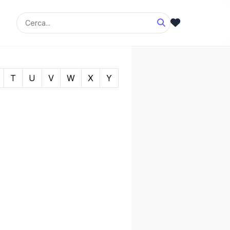
T
U
V
W
X
Y