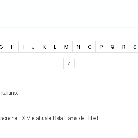
G
H
I
J
K
L
M
N
O
P
Q
R
S
Z
italiano.
onché il XIV e attuale Dalai Lama del Tibet.