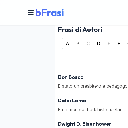
bFrasi
Frasi di Autori
A
B
C
D
E
F
Don Bosco
È stato un presbitero e pedagogo 
Dalai Lama
È un monaco buddhista tibetano, n
Dwight D. Eisenhower