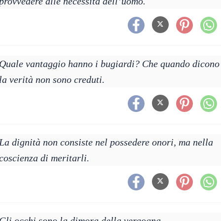
provvedere alle necessità dell’uomo.
Quale vantaggio hanno i bugiardi? Che quando dicono
la verità non sono creduti.
La dignità non consiste nel possedere onori, ma nella
coscienza di meritarli.
Gli occhi sono la dimora della vergogna.