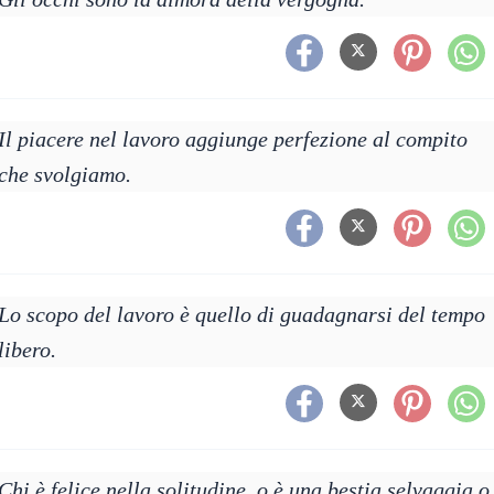
Il piacere nel lavoro aggiunge perfezione al compito
che svolgiamo.
Lo scopo del lavoro è quello di guadagnarsi del tempo
libero.
Chi è felice nella solitudine, o è una bestia selvaggia o