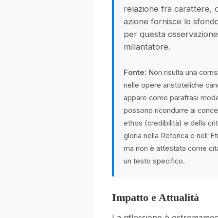
relazione fra carattere, 
azione fornisce lo sfond
per questa osservazione
millantatore.
Fonte:
Non risulta una corri
nelle opere aristoteliche can
appare come parafrasi moder
possono ricondurre ai concetti
ethos (credibilità) e della crit
gloria nella Retorica e nell'
ma non è attestata come cita
un testo specifico.
Impatto e Attualità
La riflessione è estremament