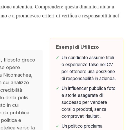
zione autentica. Comprendere questa dinamica aiuta a
nno e a promuovere criteri di verifica e responsabilità nel
Esempi di Utilizzo
✓
Un candidato assume titoli
, filosofo greco
o esperienze false nel CV
isse opere
per ottenere una posizione
ca Nicomachea,
di responsabilità in azienda.
in cui analizzò
✓
Un influencer pubblica foto
credibilità
e storie esagerate di
lo della polis
successo per vendere
to in cui
corsi o prodotti, senza
rola pubblica
comprovati risultati.
 politica e
✓
Un politico proclama
totelica verso la