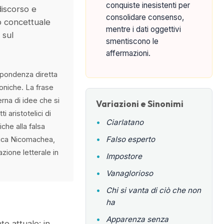
conquiste inesistenti per
discorso e
consolidare consenso,
o concettuale
mentre i dati oggettivi
 sul
smentiscono le
affermazioni.
spondenza diretta
oniche. La frase
na di idee che si
Variazioni e Sinonimi
 aristotelici di
•
Ciarlatano
iche alla falsa
•
Falso esperto
Etica Nicomachea,
zione letterale in
•
Impostore
•
Vanaglorioso
•
Chi si vanta di ciò che non
ha
•
Apparenza senza
e attuale: in