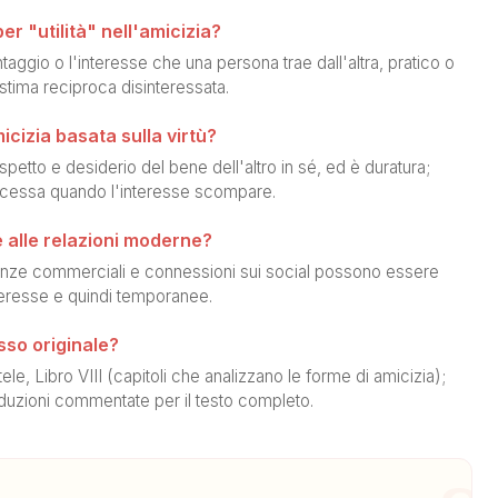
er "utilità" nell'amicizia?
vantaggio o l'interesse che una persona trae dall'altra, pratico o
stima reciproca disinteressata.
icizia basata sulla virtù?
ispetto e desiderio del bene dell'altro in sé, ed è duratura;
 e cessa quando l'interesse scompare.
e alle relazioni moderne?
lleanze commerciali e connessioni sui social possono essere
teresse e quindi temporanee.
sso originale?
le, Libro VIII (capitoli che analizzano le forme di amicizia);
raduzioni commentate per il testo completo.