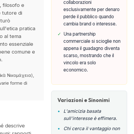
collaborazioni
, filosofo e
esclusivamente per denaro
 tutore di
perde il pubblico quando
tturò
cambia brand o interesse.
ll'etica pratica
✓
Una partnership
io al tema
commerciale si scioglie non
nto essenziale
appena il guadagno diventa
l bene comune e
scarso, mostrando che il
o.
vincolo era solo
economico.
ικὰ Νικομάχεια),
 varie forme di
Variazioni e Sinonimi
•
L'amicizia basata
sull'interesse è effimera.
hé descrive
•
Chi cerca il vantaggio non
muni: rapporti