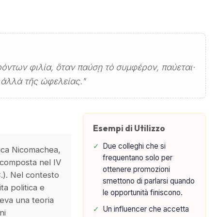
όντων φιλία, ὅταν παύσῃ τὸ συμφέρον, παύεται·
 ἀλλὰ τῆς ὠφελείας."
Esempi di Utilizzo
✓
Due colleghi che si
tica Nicomachea,
frequentano solo per
e composta nel IV
ottenere promozioni
C.). Nel contesto
smettono di parlarsi quando
ita politica e
le opportunità finiscono.
deva una teoria
✓
Un influencer che accetta
ni