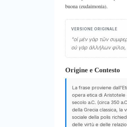
buona (eudaimonia).
VERSIONE ORIGINALE
"οἱ μὲν γὰρ τῶν συμφερ
οὐ γὰρ ἀλλήλων φίλοι,
Origine e Contesto
La frase proviene dall'E
opera etica di Aristotel
secolo a.C. (circa 350 a.
della Grecia classica, la v
sociale della polis richie
delle virtù e delle relazio