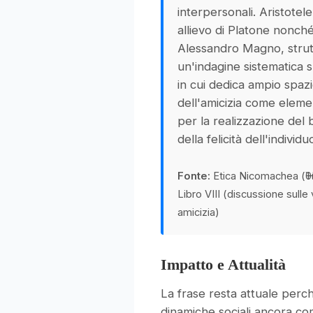
interpersonali. Aristotele
allievo di Platone nonché
Alessandro Magno, stru
un'indagine sistematica su
in cui dedica ampio spaz
dell'amicizia come eleme
per la realizzazione de
della felicità dell'individu
Fonte:
Etica Nicomachea (Ἠθ
Libro VIII (discussione sulle
amicizia)
Impatto e Attualità
La frase resta attuale perc
dinamiche sociali ancora co