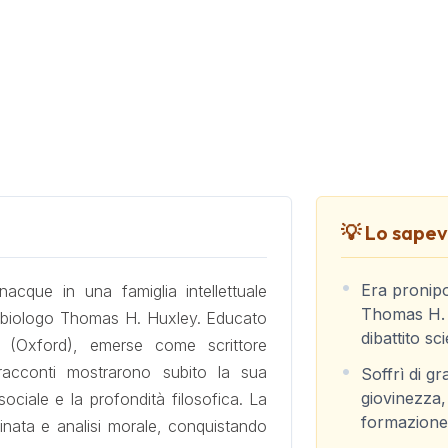
💡 Lo sapevi
Era pronip
cque in una famiglia intellettuale
Thomas H. H
re biologo Thomas H. Huxley. Educato
dibattito sci
 (Oxford), emerse come scrittore
racconti mostrarono subito la sua
Soffrì di gr
giovinezza,
 sociale e la profondità filosofica. La
formazione e
inata e analisi morale, conquistando