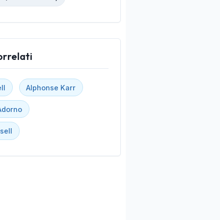
orrelati
ll
Alphonse Karr
Adorno
sell