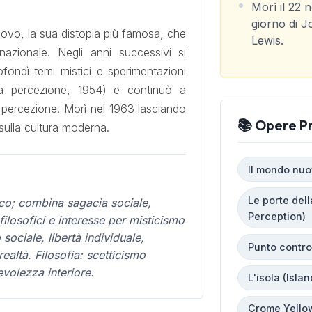
Morì il 22 
giorno di J
ovo, la sua distopia più famosa, che
Lewis.
azionale. Negli anni successivi si
rofondì temi mistici e sperimentazioni
la percezione, 1954) e continuò a
e percezione. Morì nel 1963 lasciando
📚 Opere Pr
sulla cultura moderna.
Il mondo nuo
Le porte del
rico; combina sagacia sociale,
Perception)
ilosofici e interesse per misticismo
 sociale, libertà individuale,
Punto contro
ealtà. Filosofia: scetticismo
volezza interiore.
L'isola (Islan
Crome Yello