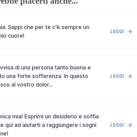
ebbe piacerti anche...
a. Sappi che per te c’è sempre un
LEGGI
mio cuore!
vvisa di una persona tanto buona e
to una forte sofferenza. In questo
LEGGI
isco al vostro dolor...
ca mia! Esprimi un desiderio e soffia
e qui ad aiutarti a raggiungere i sogni
LEGGI
ene!