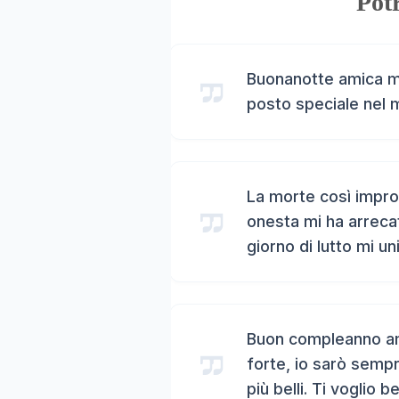
Potr
Buonanotte amica mi
posto speciale nel 
La morte così impro
onesta mi ha arreca
giorno di lutto mi un
Buon compleanno ami
forte, io sarò sempr
più belli. Ti voglio b