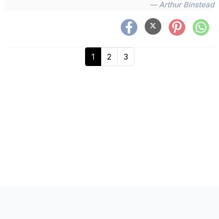
— Arthur Binstead
1
2
3