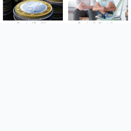
Frasi sul Profitto
Frasi sulla Disciplina
bFrasi è un sito con
Privacy
Cookie
Contatto
Autori
Partners