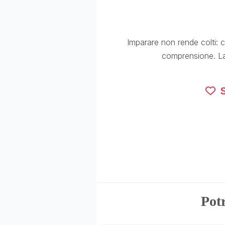
Imparare non rende colti: 
comprensione. La 
S
Potr