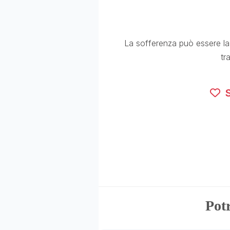
La sofferenza può essere la
tr
S
Potr