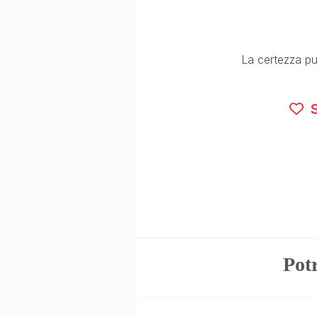
La certezza pu
S
Potr