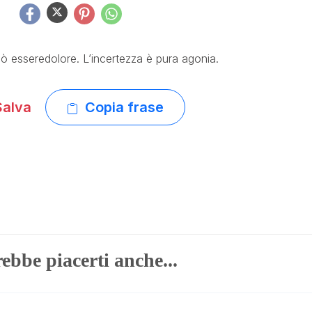
ò esseredolore. L’incertezza è pura agonia.
alva
Copia frase
ebbe piacerti anche...