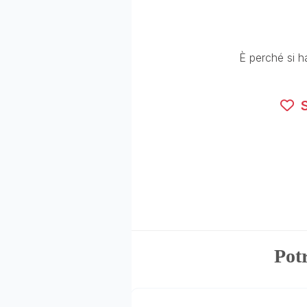
È perché si h
S
Potr