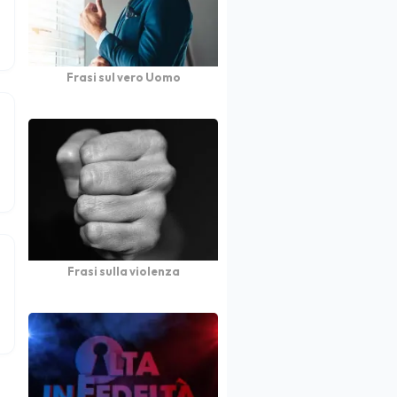
Frasi sul vero Uomo
Frasi sulla violenza