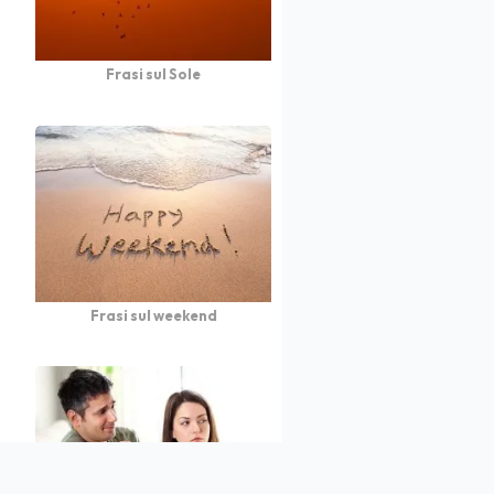
Frasi sul Sole
Frasi sul weekend
atto
Autori
Partners