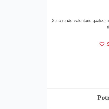
Se io rendo volontario qualcosa 
r
S
Potr