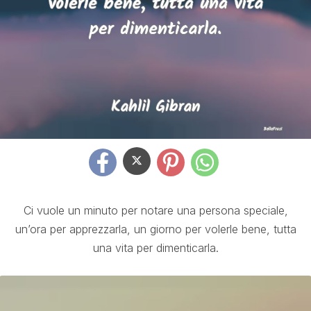
Ci vuole un minuto per notare una persona speciale,
un’ora per apprezzarla, un giorno per volerle bene, tutta
una vita per dimenticarla.