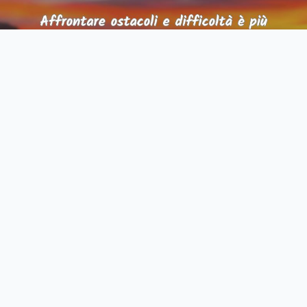
Affrontare ostacoli e difficoltà è più nobile che ritirarsi