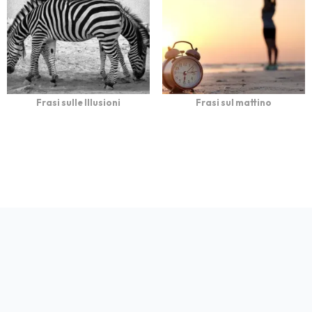
Frasi sulle Illusioni
Frasi sul mattino
bFrasi è un sito con
Privacy
Cookie
Contatto
Autori
Partners
migliaia di frasi con
immagini da condividere
e dedicare.
© 2026