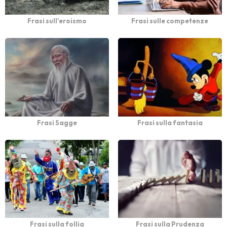
Frasi sull’eroismo
Frasi sulle competenze
Frasi Sagge
Frasi sulla fantasia
Frasi sulla follia
Frasi sulla Prudenza