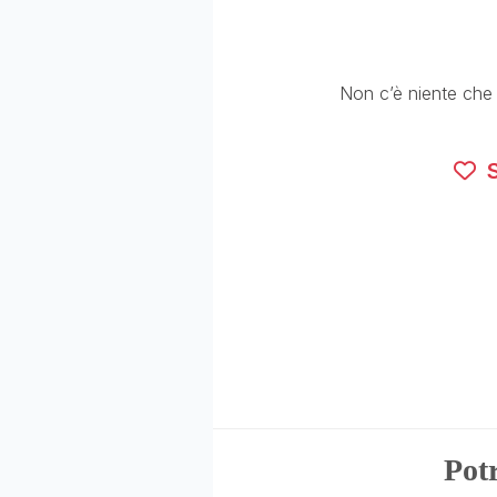
Non c’è niente che os
S
Potr