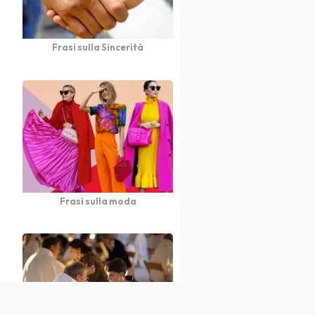
Frasi sulla Sincerità
Frasi sulla moda
atto
Autori
Partners