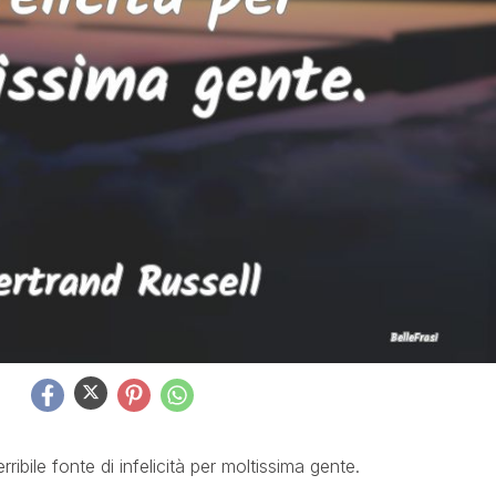
erribile fonte di infelicità per moltissima gente.