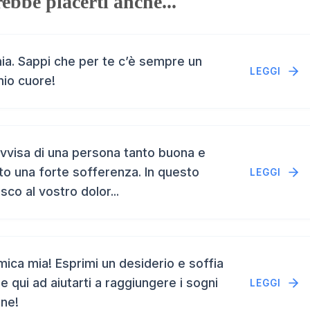
ebbe piacerti anche...
a. Sappi che per te c’è sempre un
LEGGI
mio cuore!
vvisa di una persona tanto buona e
to una forte sofferenza. In questo
LEGGI
isco al vostro dolor...
ca mia! Esprimi un desiderio e soffia
e qui ad aiutarti a raggiungere i sogni
LEGGI
ene!