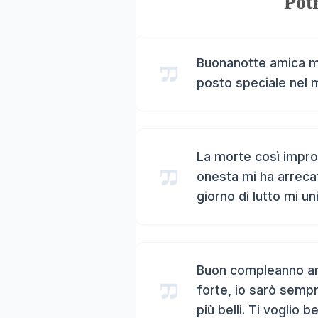
Potr
Buonanotte amica mi
posto speciale nel 
La morte così impro
onesta mi ha arreca
giorno di lutto mi un
Buon compleanno ami
forte, io sarò sempr
più belli. Ti voglio b