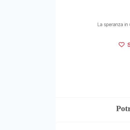
La speranza in 
S
Potr