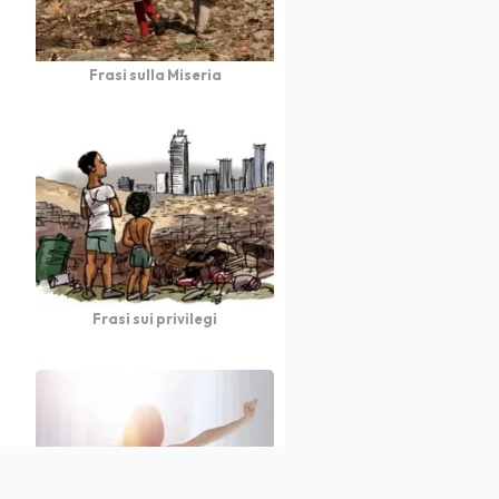
Frasi sulla Miseria
Frasi sui privilegi
atto
Autori
Partners