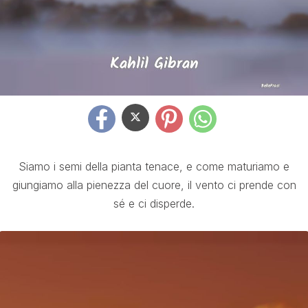
Siamo i semi della pianta tenace, e come maturiamo e
giungiamo alla pienezza del cuore, il vento ci prende con
sé e ci disperde.