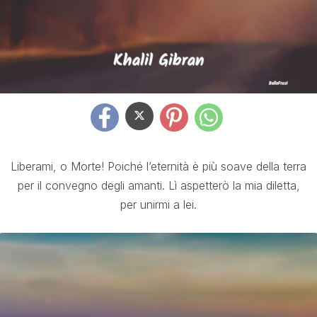
Liberami, o Morte! Poiché l’eternità è più soave della terra
per il convegno degli amanti. Lì aspetterò la mia diletta,
per unirmi a lei.