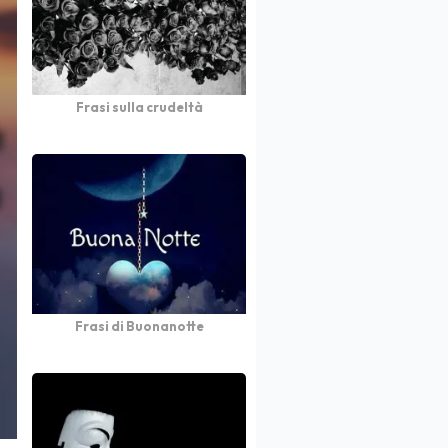
Frasi sulla crudeltà
Frasi di Buonanotte