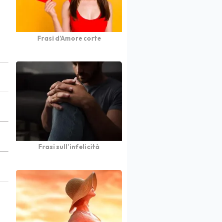
Frasi d’Amore corte
Frasi sull’infelicità