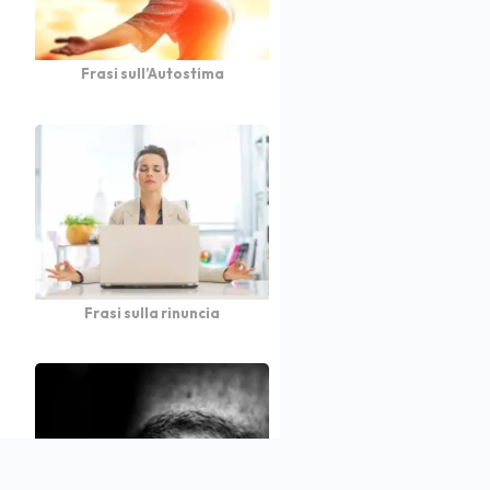
Frasi sull’Autostima
Frasi sulla rinuncia
atto
Autori
Partners