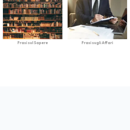
Frasi sul Sapere
Frasi sugli Affari
bFrasi è un sito con
Privacy
Cookie
Contatto
Autori
Partners
migliaia di frasi con
immagini da condividere
e dedicare.
© 2026