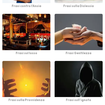
Frasi contro l'Ansia
Frasi sulla Dislessia
Frasi sul lusso
Frasi Gentilezza
Frasi sulla Provvidenza
Frasi sull’ignoto