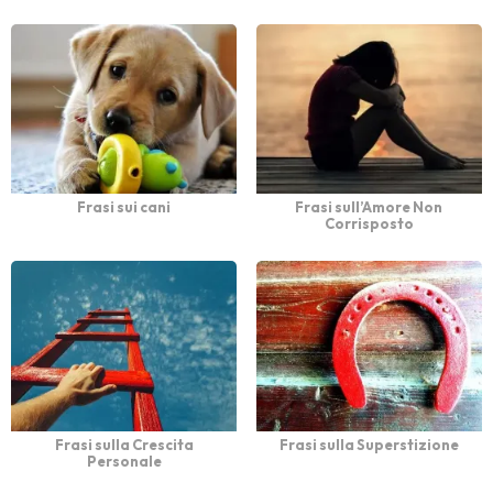
Frasi sui cani
Frasi sull’Amore Non
Corrisposto
Frasi sulla Crescita
Frasi sulla Superstizione
Personale