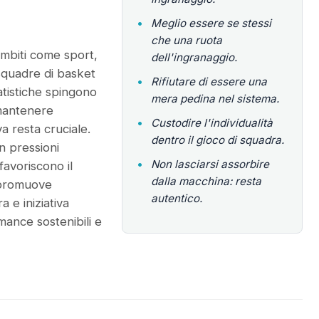
•
Meglio essere se stessi
che una ruota
 ambiti come sport,
dell'ingranaggio.
 squadre di basket
•
Rifiutare di essere una
tistiche spingono
mera pedina nel sistema.
 mantenere
•
Custodire l'individualità
a resta cruciale.
dentro il gioco di squadra.
on pressioni
•
Non lasciarsi assorbire
favoriscono il
dalla macchina: resta
 promuove
autentico.
a e iniziativa
rmance sostenibili e