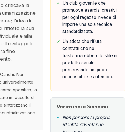
✓
Un club giovanile che
 criticava la
promuove esercizi creativi
isumanizzazione
per ogni ragazzo invece di
ione; l'idea di
imporre una sola tecnica
 riflette la sua
standardizzata.
dividuale e alla
✓
Un atleta che rifiuta
etti sviluppati
contratti che ne
tra fine
trasformerebbero lo stile in
ento.
prodotto seriale,
preservando un gioco
 Gandhi. Non
riconoscibile e autentico.
io universalmente
corso specifico; la
are in raccolte di
e sintetizzano il
Variazioni e Sinonimi
industrializzazione
•
Non perdere la propria
identità diventando
ingranaggio.