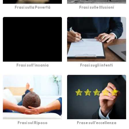
Frasi sulla Povertà
Frasi sulle Illusioni
Frasi sull’insania
Frasi sugli intenti
Frasi sul Riposo
Frase sull’eccellenza