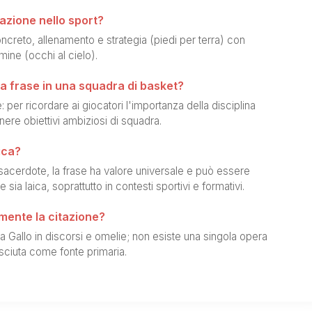
tazione nello sport?
creto, allenamento e strategia (piedi per terra) con
mine (occhi al cielo).
 frase in una squadra di basket?
per ricordare ai giocatori l'importanza della disciplina
ere obiettivi ambiziosi di squadra.
ica?
acerdote, la frase ha valore universale e può essere
e sia laica, soprattutto in contesti sportivi e formativi.
mente la citazione?
ea Gallo in discorsi e omelie; non esiste una singola opera
ciuta come fonte primaria.