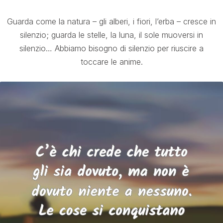
Guarda come la natura – gli alberi, i fiori, l’erba – cresce in
silenzio; guarda le stelle, la luna, il sole muoversi in
silenzio… Abbiamo bisogno di silenzio per riuscire a
toccare le anime.