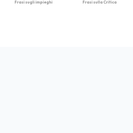
Frasi sugli impieghi
Frasi sulla Critica
bFrasi è un sito con
Privacy
Cookie
Contatto
Autori
Partners
migliaia di frasi con
immagini da condividere
e dedicare.
© 2026