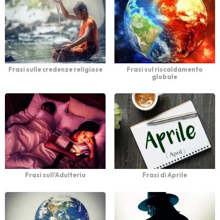
Frasi sulle credenze religiose
Frasi sul riscaldamento
globale
Frasi sull'Adulterio
Frasi di Aprile