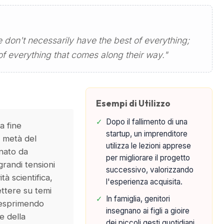
don't necessarily have the best of everything;
of everything that comes along their way."
Esempi di Utilizzo
✓
Dopo il fallimento di una
a fine
startup, un imprenditore
a metà del
utilizza le lezioni apprese
nato da
per migliorare il progetto
 grandi tensioni
successivo, valorizzando
ità scientifica,
l'esperienza acquisita.
ettere su temi
✓
In famiglia, genitori
, esprimendo
insegnano ai figli a gioire
e della
dei piccoli gesti quotidiani