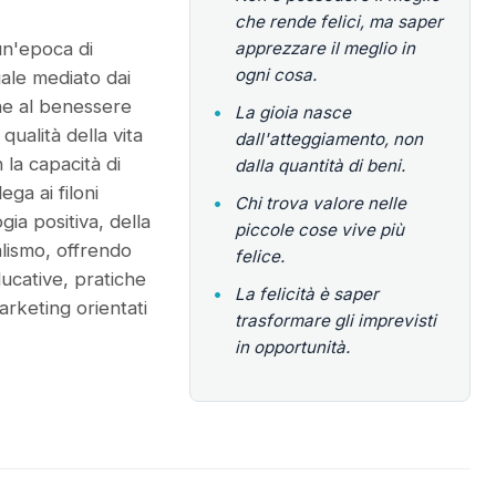
che rende felici, ma saper
 un'epoca di
apprezzare il meglio in
ogni cosa.
ale mediato dai
ne al benessere
•
La gioia nasce
qualità della vita
dall'atteggiamento, non
la capacità di
dalla quantità di beni.
ga ai filoni
•
Chi trova valore nelle
ia positiva, della
piccole cose vive più
alismo, offrendo
felice.
ucative, pratiche
•
La felicità è saper
arketing orientati
trasformare gli imprevisti
in opportunità.