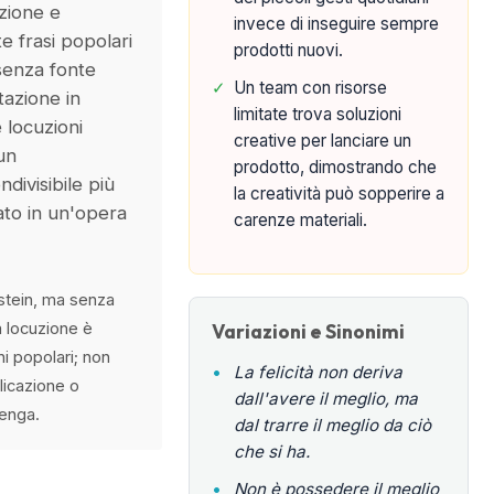
azione e
invece di inseguire sempre
e frasi popolari
prodotti nuovi.
 senza fonte
✓
Un team con risorse
itazione in
limitate trova soluzioni
 locuzioni
creative per lanciare un
un
prodotto, dimostrando che
ivisibile più
la creatività può sopperire a
to in un'opera
carenze materiali.
nstein, ma senza
a locuzione è
Variazioni e Sinonimi
ni popolari; non
•
La felicità non deriva
licazione o
dall'avere il meglio, ma
tenga.
dal trarre il meglio da ciò
che si ha.
•
Non è possedere il meglio