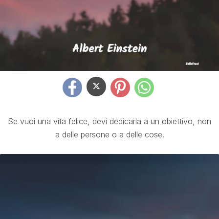
Se vuoi una vita felice, devi dedicarla a un obiettivo, non
a delle persone o a delle cose.