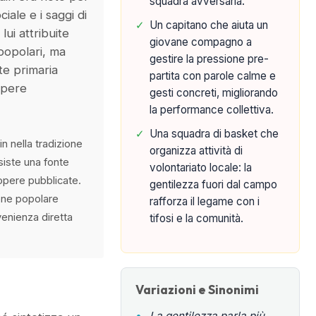
squadra avversaria.
ciale e i saggi di
✓
Un capitano che aiuta un
lui attribuite
giovane compagno a
popolari, ma
gestire la pressione pre-
te primaria
partita con parole calme e
opere
gesti concreti, migliorando
la performance collettiva.
✓
Una squadra di basket che
n nella tradizione
organizza attività di
esiste una fonte
volontariato locale: la
 opere pubblicate.
gentilezza fuori dal campo
one popolare
rafforza il legame con i
enienza diretta
tifosi e la comunità.
Variazioni e Sinonimi
•
La gentilezza parla più