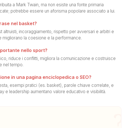
ibuita a Mark Twain, ma non esiste una fonte primaria
icate; potrebbe essere un aforisma popolare associato a lui.
rase nel basket?
st altruisti, incoraggiamento, rispetto per avversari e arbitri e
 migliorano la coesione e la performance.
mportante nello sport?
co, riduce i conflitti, migliora la comunicazione e costruisce
le nel tempo.
ione in una pagina enciclopedica o SEO?
esta, esempi pratici (es. basket), parole chiave correlate, e
ay e leadership aumentano valore educativo e visibilità.
?