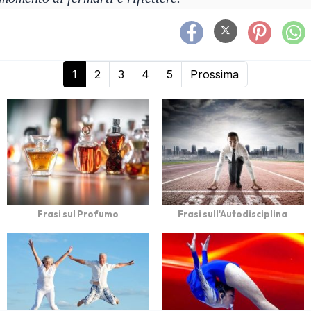
1
2
3
4
5
Prossima
Frasi sul Profumo
Frasi sull'Autodisciplina