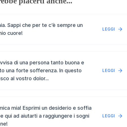
ebbe piacerti anche...
a. Sappi che per te c’è sempre un
LEGGI
mio cuore!
vvisa di una persona tanto buona e
to una forte sofferenza. In questo
LEGGI
isco al vostro dolor...
ca mia! Esprimi un desiderio e soffia
e qui ad aiutarti a raggiungere i sogni
LEGGI
ene!