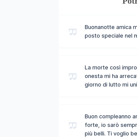
Potr
Buonanotte amica mi
posto speciale nel 
La morte così impro
onesta mi ha arreca
giorno di lutto mi un
Buon compleanno ami
forte, io sarò sempr
più belli. Ti voglio b