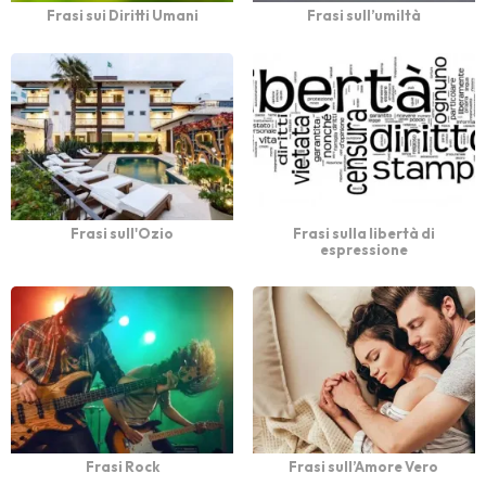
Frasi sui Diritti Umani
Frasi sull’umiltà
Frasi sull'Ozio
Frasi sulla libertà di
espressione
Frasi Rock
Frasi sull’Amore Vero