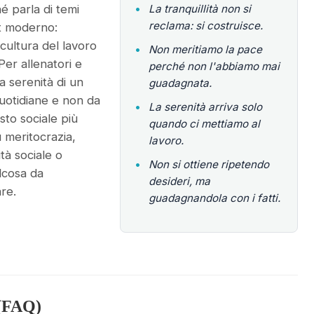
é parla di temi
•
La tranquillità non si
reclama: si costruisce.
t moderno:
 cultura del lavoro
•
Non meritiamo la pace
Per allenatori e
perché non l'abbiamo mai
a serenità di un
guadagnata.
uotidiane e non da
•
La serenità arriva solo
sto sociale più
quando ci mettiamo al
u meritocrazia,
lavoro.
ità sociale o
•
Non si ottiene ripetendo
lcosa da
desideri, ma
re.
guadagnandola con i fatti.
(FAQ)