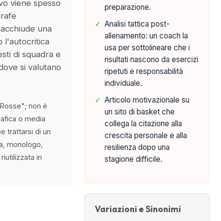
tivo viene spesso
preparazione.
rafe
✓
Analisi tattica post-
 racchiude una
allenamento: un coach la
 l'autocritica
usa per sottolineare che i
testi di squadra e
risultati nascono da esercizi
dove si valutano
ripetuti e responsabilità
individuale.
✓
Articolo motivazionale su
 Rosse"; non è
un sito di basket che
rafica o media
collega la citazione alla
 trattarsi di un
crescita personale e alla
va, monologo,
resilienza dopo una
iutilizzata in
stagione difficile.
Variazioni e Sinonimi