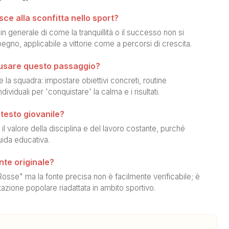
sce alla sconfitta nello sport?
n generale di come la tranquillità o il successo non si
egno, applicabile a vittorie come a percorsi di crescita.
 usare questo passaggio?
la squadra: impostare obiettivi concreti, routine
ividuali per 'conquistare' la calma e i risultati.
ntesto giovanile?
i il valore della disciplina e del lavoro costante, purché
ida educativa.
nte originale?
 Rosse" ma la fonte precisa non è facilmente verificabile; è
tazione popolare riadattata in ambito sportivo.