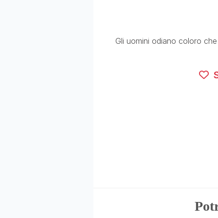
Gli uomini odiano coloro ch
S
Potr