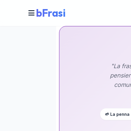
bFrasi
"La fra
pensier
comuni
🌱 La penna