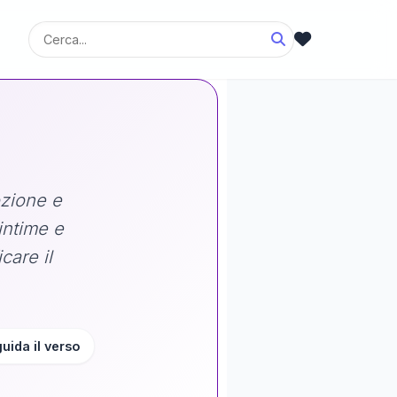
ozione e
intime e
care il
guida il verso