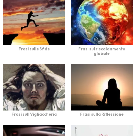
Frasi sulle Sfide
Frasi sul riscaldamento
globale
Frasi sull Vigliaccheria
Frasi sulla Riflessione