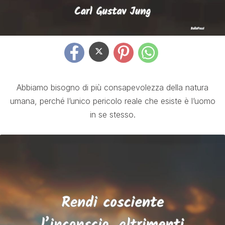
Abbiamo bisogno di più consapevolezza della natura
umana, perché l’unico pericolo reale che esiste è l’uomo
in se stesso.