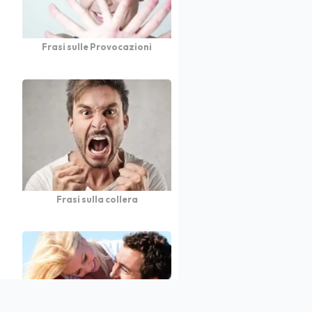
Frasi sulle Provocazioni
Frasi sulla collera
atto
Autori
Partners