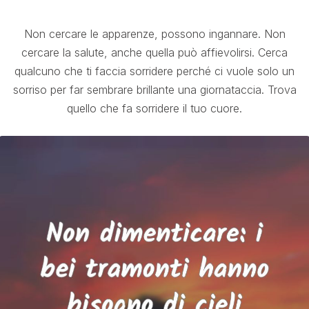
Non cercare le apparenze, possono ingannare. Non
cercare la salute, anche quella può affievolirsi. Cerca
qualcuno che ti faccia sorridere perché ci vuole solo un
sorriso per far sembrare brillante una giornataccia. Trova
quello che fa sorridere il tuo cuore.