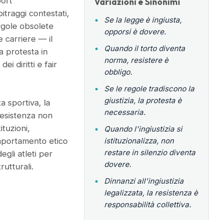
port
Variazioni e Sinonimi
raggi contestati,
•
Se la legge è ingiusta,
egole obsolete
opporsi è dovere.
e carriere — il
•
Quando il torto diventa
a protesta in
norma, resistere è
i diritti e fair
obbligo.
•
Se le regole tradiscono la
giustizia, la protesta è
ta sportiva, la
necessaria.
resistenza non
ituzioni,
•
Quando l'ingiustizia si
mportamento etico
istituzionalizza, non
restare in silenzio diventa
degli atleti per
dovere.
utturali.
•
Dinnanzi all'ingiustizia
legalizzata, la resistenza è
responsabilità collettiva.