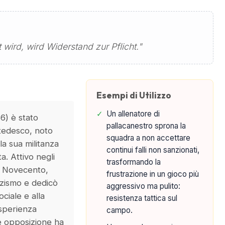
wird, wird Widerstand zur Pflicht."
Esempi di Utilizzo
✓
Un allenatore di
6) è stato
pallacanestro sprona la
tedesco, noto
squadra a non accettare
la sua militanza
continui falli non sanzionati,
ta. Attivo negli
trasformando la
o Novecento,
frustrazione in un gioco più
nazismo e dedicò
aggressivo ma pulito:
ociale e alla
resistenza tattica sul
esperienza
campo.
e opposizione ha